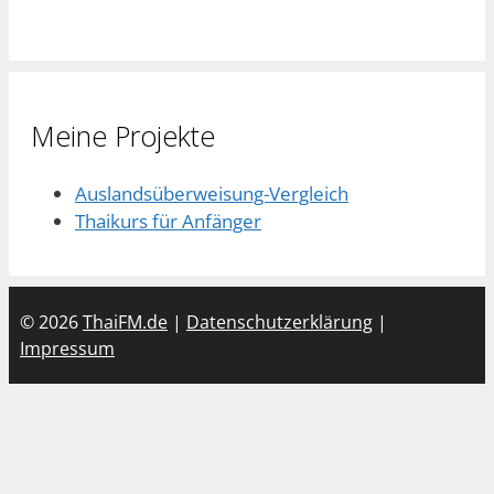
Meine Projekte
Auslandsüberweisung-Vergleich
Thaikurs für Anfänger
© 2026
ThaiFM.de
|
Datenschutzerklärung
|
Impressum
Close
this
modu
🙏 สวัสดีครับ!