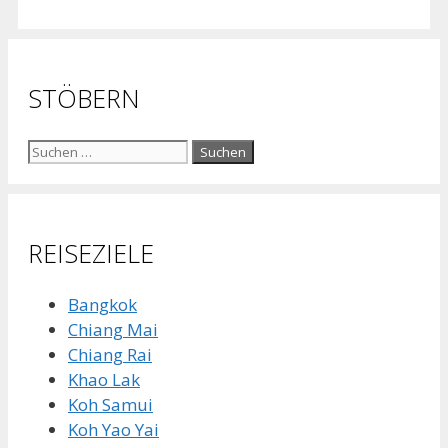
STÖBERN
Suche
nach:
REISEZIELE
Bangkok
Chiang Mai
Chiang Rai
Khao Lak
Koh Samui
Koh Yao Yai